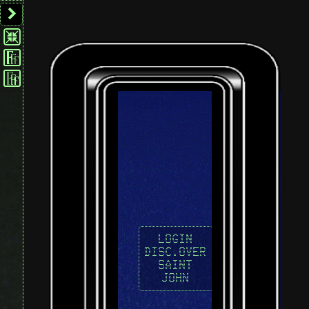
LOGIN
DISC.OVER
SAINT
JOHN